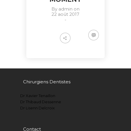
By
admin
on
22 août 2017
-
Chirurgiens Dentistes
Dr Xavier Tenaillon
Dr Thibaud Dessenne
Dr Lisenn Delcroix
Contact