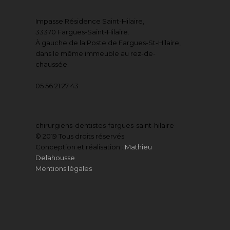
Impasse Résidence Saint-Hilaire,
33370 Fargues-Saint-Hilaire.
À gauche de la Poste de Fargues-St-Hilaire,
dans le même immeuble au rez-de-
chaussée.
05 56 21 27 43
chirurgiens-dentistes-fargues-saint-hilaire
© 2019 Tous droits réservés
Conception et réalisation :
Mathieu
Delahousse
Mentions légales